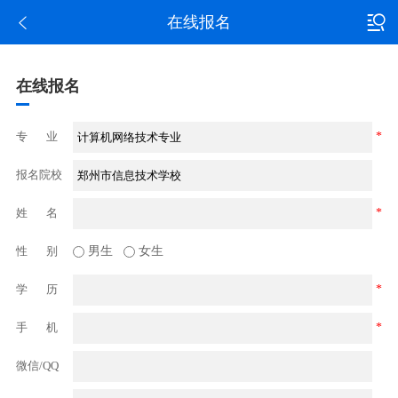
在线报名
在线报名
专 业
*
报名院校
姓 名
*
性 别
男生
女生
学 历
*
手 机
*
微信/QQ