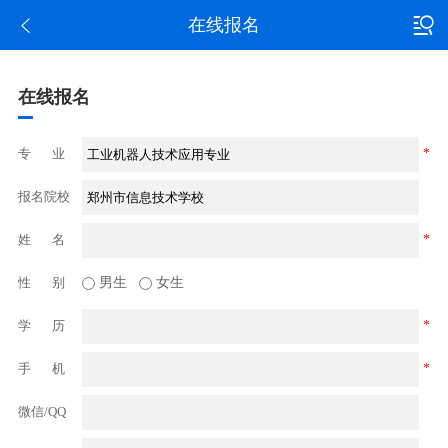
在线报名
在线报名
专 业
*
报名院校
姓 名
*
性 别
男生
女生
学 历
*
手 机
*
微信/QQ